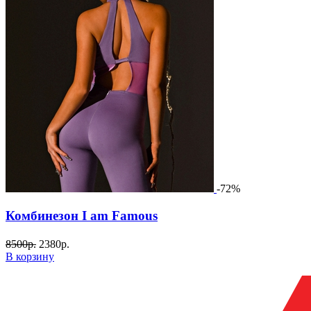
-72%
Комбинезон I am Famous
8500
р.
2380
р.
В корзину