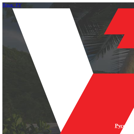
Язык: РУ
Русски