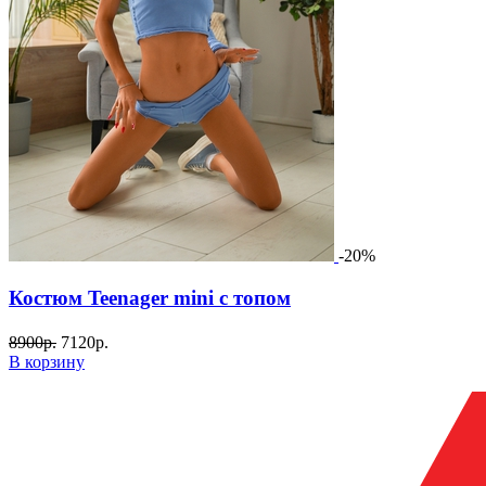
-20%
Костюм Teenager mini с топом
8900
р.
7120
р.
В корзину