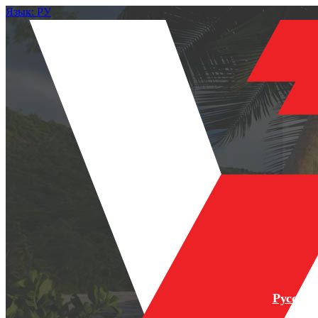
Язык: РУ
Русски