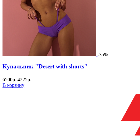
-35%
Купальник "Desert with shorts"
6500
р.
4225
р.
В корзину