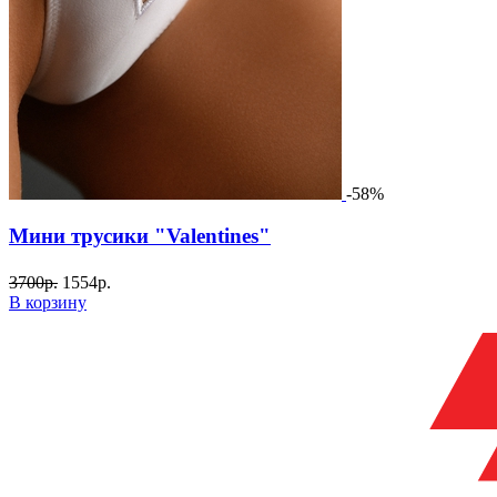
-58%
Мини трусики "Valentines"
3700
р.
1554
р.
В корзину