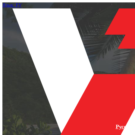
Язык: РУ
Русски