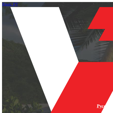
Язык: РУ
Русски