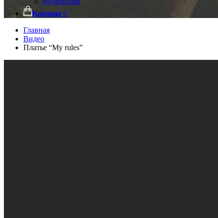
Мужчинам
Корзина
0
Главная
Видео
Платье “My rules”