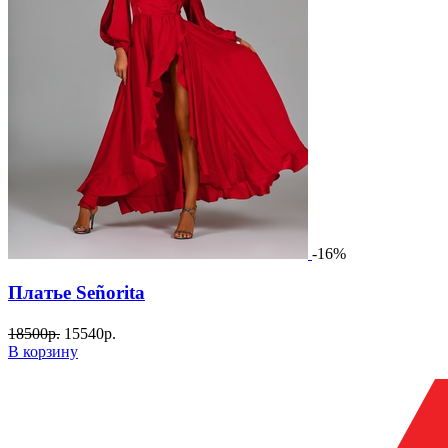
-16%
Платье Señorita
18500
р.
15540
р.
В корзину