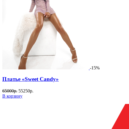
-15%
Платье «Sweet Candy»
65000
р.
55250
р.
В корзину