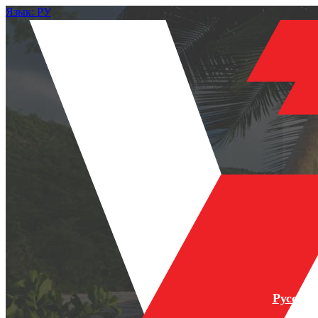
Язык: РУ
Русски