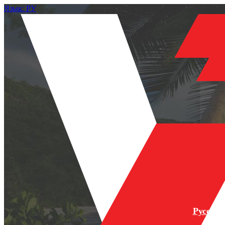
Язык: РУ
Русски