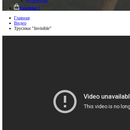
Мужчинам
Корзина
0
Главная
Видео
Трусики "Invisible"