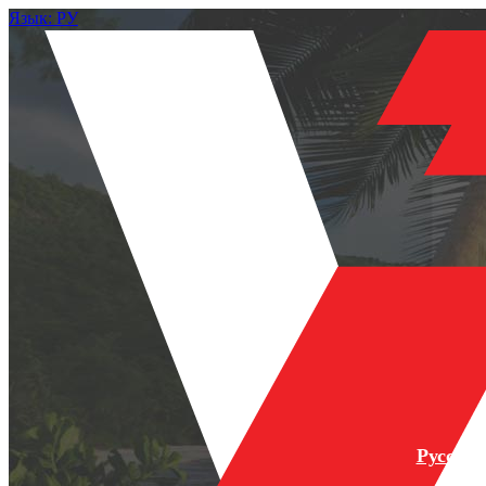
Язык: РУ
Русски