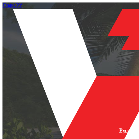
Язык: РУ
Русски