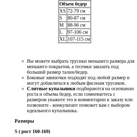
Объем бедер
XS
72-79 см
S
80-87 см
M
88-96 см
L
97-106 см
XL
107-115 см
Вы можете выбрать трусики меньшего размера для
меньшего покрытия, а тесемки заказать под
больший размер талии/бедер.
Боковые завязочки подходят под любой размер и
могут добавляться к любым фасонам трусиков.
Слитные купальники
подбираются на основании
роста и объема бедер, если сомневаетесь с
размером укажите это в комментарии к заказу или
позвоните - конкультант поможет вам с выбором
идеального купальника.
Размеры
S ( рост 160-169)