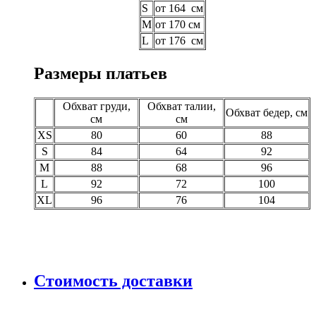
S
от 164 см
M
от 170 см
L
от 176 см
Размеры платьев
Обхват груди,
Обхват талии,
Обхват бедер, см
см
см
XS
80
60
88
S
84
64
92
M
88
68
96
L
92
72
100
XL
96
76
104
Стоимость доставки