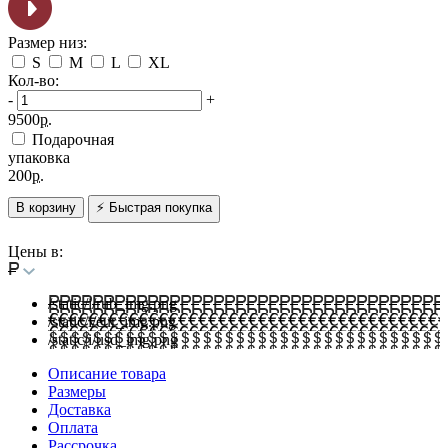
Размер низ:
S
M
L
XL
Кол-во:
-
+
9500
р.
Подарочная
упаковка
200
р.
В корзину
⚡ Быстрая покупка
Цены в:
/static/i/rub_img.png
/static/i/eur_img.png
/static/i/usd_img.png
Описание товара
Размеры
Доставка
Оплата
Рассрочка