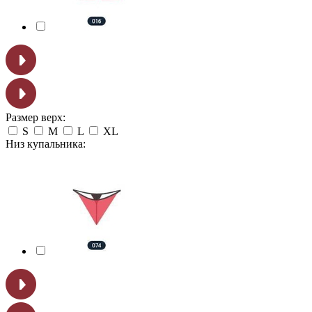
Размер верх:
S
M
L
XL
Низ купальника: