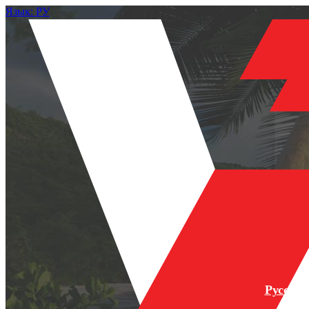
Язык: РУ
Русски