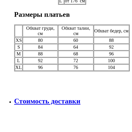
L
от 176 см
Размеры платьев
Обхват груди,
Обхват талии,
Обхват бедер, см
см
см
XS
80
60
88
S
84
64
92
M
88
68
96
L
92
72
100
XL
96
76
104
Стоимость доставки