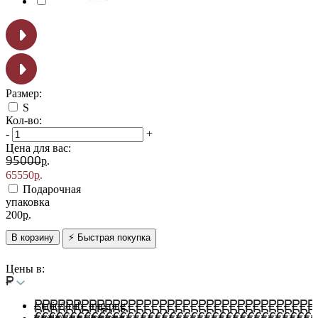
Размер:
S
Кол-во:
-
+
Цена для вас:
р.
95000
65550
р.
Подарочная
упаковка
200
р.
В корзину
⚡ Быстрая покупка
Цены в:
/static/i/rub_img.png