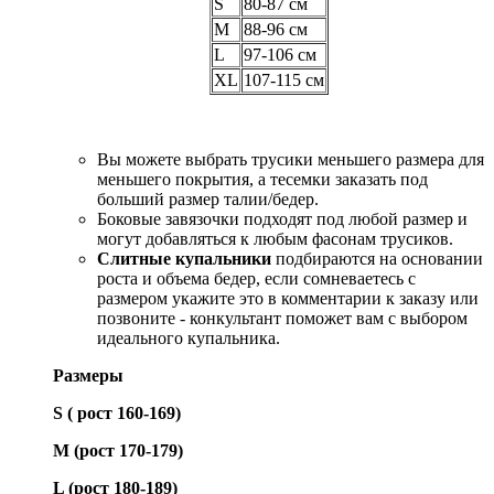
S
80-87 см
M
88-96 см
L
97-106 см
XL
107-115 см
Вы можете выбрать трусики меньшего размера для
меньшего покрытия, а тесемки заказать под
больший размер талии/бедер.
Боковые завязочки подходят под любой размер и
могут добавляться к любым фасонам трусиков.
Слитные купальники
подбираются на основании
роста и объема бедер, если сомневаетесь с
размером укажите это в комментарии к заказу или
позвоните - конкультант поможет вам с выбором
идеального купальника.
Размеры
S ( рост 160-169)
М (рост 170-179)
L (рост 180-189)