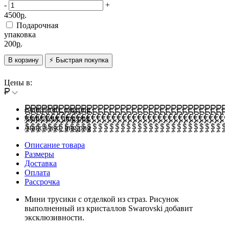
-
+
4500
р.
Подарочная
упаковка
200
р.
В корзину
⚡ Быстрая покупка
Цены в:
/static/i/rub_img.png
/static/i/eur_img.png
/static/i/usd_img.png
Описание товара
Размеры
Доставка
Оплата
Рассрочка
Мини трусики с отделкой из страз. Рисунок
выполненный из кристаллов Swarovski добавит
эксклюзивности.