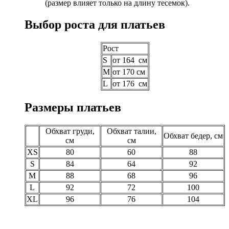
(размер влияет только на длину тесемок).
Выбор роста для платьев
Рост
S
от 164 см
M
от 170 см
L
от 176 см
Размеры платьев
Обхват груди,
Обхват талии,
Обхват бедер, см
см
см
XS
80
60
88
S
84
64
92
M
88
68
96
L
92
72
100
XL
96
76
104