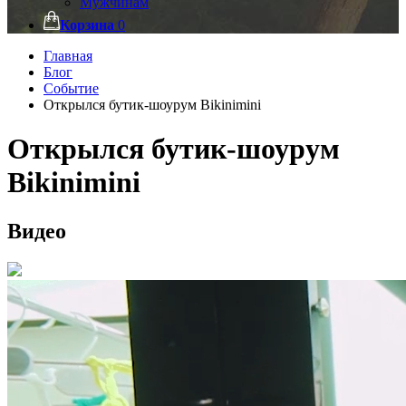
Мужчинам
Корзина
0
Главная
Блог
Событие
Открылся бутик-шоурум Bikinimini
Открылся бутик-шоурум
Bikinimini
Видео