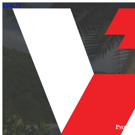
Язык: РУ
Русски