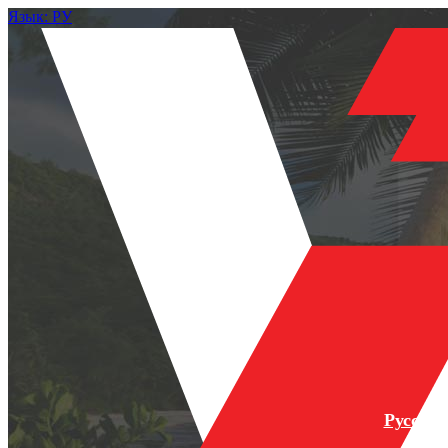
Язык: РУ
Русски